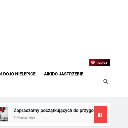
Staż z Shihan Piotr Borowski 23-24.05
Zapraszamy na zajęcia Aikido Aikikai!!
Zapraszamy :
napisz
N DOJO NIELEPICE
AIKIDO JASTRZĘBIE
szamy początkujących do przygody z Aikido Aikikai!!
ąc Ago