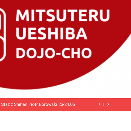
Zapraszamy :
jących do przygody z Aikido Aikikai!!
Staż z Shihan Piotr Borowski 23-24.05
Zapraszamy na zajęcia Aikido Aikikai!!
Zapraszamy :
jących do przygody z Aikido Aikikai!!