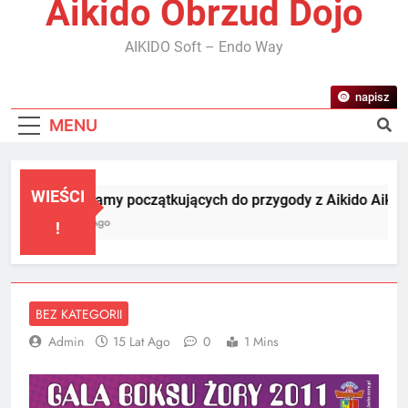
Aikido Obrzud Dojo
AIKIDO Soft – Endo Way
napisz
MENU
WIEŚCI
Zapraszamy początkujących do przygody z Aikido Aikikai!!
1 Miesiąc Ago
!
BEZ KATEGORII
Admin
15 Lat Ago
0
1 Mins