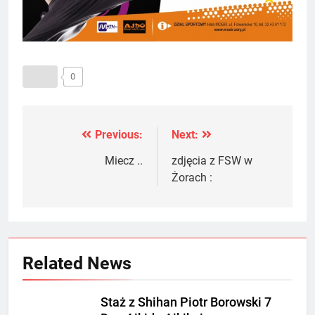
0
Previous:
Next:
Nawigacja
wpisu
Miecz ..
zdjęcia z FSW w
Żorach :
Related News
Staż z Shihan Piotr Borowski 7