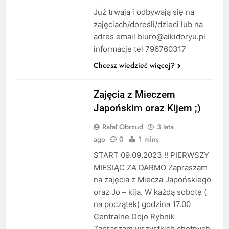
Już trwają i odbywają się na
zajęciach/dorośli/dzieci lub na
adres email biuro@aikidoryu.pl
informacje tel 796760317
Chcesz wiedzieć więcej?
ZAPISY !
Zajęcia z Mieczem
Japońskim oraz Kijem ;)
Rafał Obrzud
3 lata
ago
0
1 mins
START 09.09.2023 !! PIERWSZY
MIESIĄC ZA DARMO Zapraszam
na zajęcia z Miecza Japońskiego
oraz Jo – kija. W każdą sobotę (
na początek) godzina 17.00
Centralne Dojo Rybnik
Zapraszam wszystkich chętnych