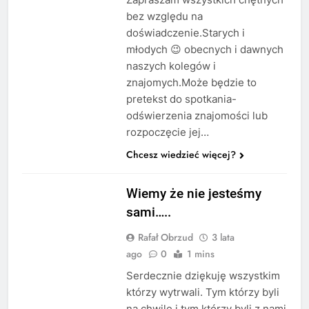
bez względu na
doświadczenie.Starych i
młodych 😉 obecnych i dawnych
naszych kolegów i
znajomych.Może będzie to
pretekst do spotkania-
odświerzenia znajomości lub
rozpoczęcie jej…
Chcesz wiedzieć więcej?
STAŻ
Wiemy że nie jesteśmy
sami…..
Rafał Obrzud
3 lata
ago
0
1 mins
Serdecznie dziękuję wszystkim
którzy wytrwali. Tym którzy byli
na chwilę i tym którzy byli z nami