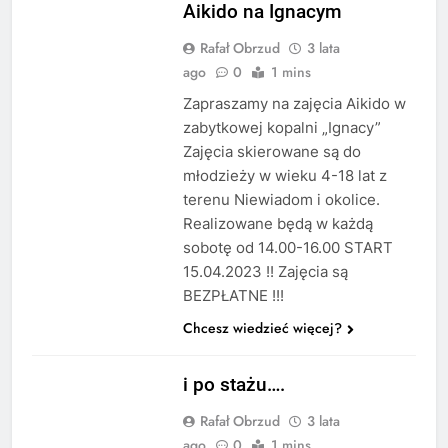
Aikido na Ignacym
Rafał Obrzud
3 lata
ago
0
1 mins
Zapraszamy na zajęcia Aikido w
zabytkowej kopalni „Ignacy”
Zajęcia skierowane są do
młodzieży w wieku 4-18 lat z
terenu Niewiadom i okolice.
Realizowane będą w każdą
sobotę od 14.00-16.00 START
15.04.2023 !! Zajęcia są
BEZPŁATNE !!!
Chcesz wiedzieć więcej?
STAŻ
i po stażu….
Rafał Obrzud
3 lata
ago
0
1 mins