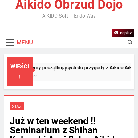
Aikido Obrzud Dojo
AIKIDO Soft – Endo Way
napisz
MENU
WIEŚCI
Zapraszamy początkujących do przygody z Aikido Aikikai!!
1 Miesiąc Ago
!
STAŻ
Już w ten weekend !!
Seminarium z Shihan