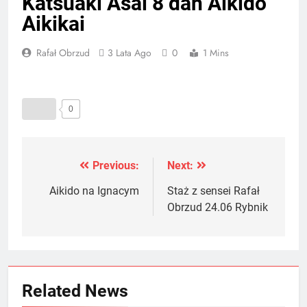
Katsuaki Asai 8 dan Aikido
Aikikai
Rafał Obrzud
3 Lata Ago
0
1 Mins
0
Previous:
Next:
Nawigacja
wpisu
Aikido na Ignacym
Staż z sensei Rafał
Obrzud 24.06 Rybnik
Related News