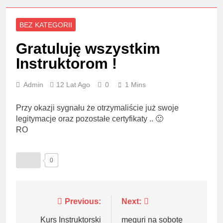
BEZ KATEGORII
Gratuluję wszystkim
Instruktorom !
Admin
12 Lat Ago
0
1 Mins
Przy okazji sygnału że otrzymaliście już swoje
legitymacje oraz pozostałe certyfikaty .. 🙂
RO
0
Nawigacja
Previous:
Next:
wpisu
Kurs Instruktorski
meguri na sobotę