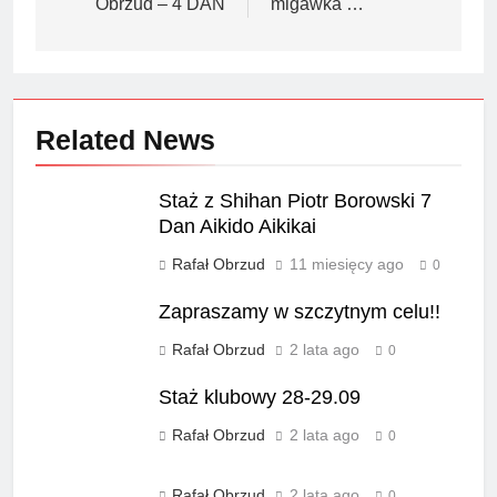
Obrzud – 4 DAN
migawka …
Related News
Staż z Shihan Piotr Borowski 7
Dan Aikido Aikikai
Rafał Obrzud
11 miesięcy ago
0
Zapraszamy w szczytnym celu!!
Rafał Obrzud
2 lata ago
0
Staż klubowy 28-29.09
Rafał Obrzud
2 lata ago
0
Rafał Obrzud
2 lata ago
0