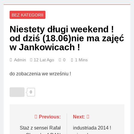
BEZ KATEGORII
Niestety długi weekend !
od dziś (18.06)nie ma zajęć
w Jankowicach !
Admin
12 Lat Ago
0
1 Mins
do zobaczenia we wrześniu !
0
Nawigacja
Previous:
Next:
wpisu
Staż z sensei Rafał
industriada 2014 !