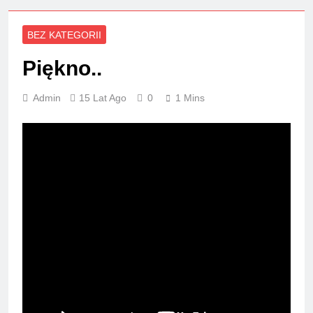
BEZ KATEGORII
Piękno..
Admin
15 Lat Ago
0
1 Mins