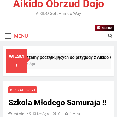
Aikido Obrzud Dojo
AIKIDO Soft – Endo Way
napisz
MENU
WIEŚCI
Zapraszamy początkujących do przygody z Aikido Aikikai
1 Miesiąc Ago
!
BEZ KATEGORII
Szkoła Młodego Samuraja !!
Admin
13 Lat Ago
0
1 Mins