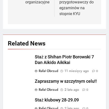
organizacyjne
przygotowawczy do
egzaminów na
stopnie KYU
Related News
Staż z Shihan Piotr Borowski 7
Dan Aikido Aikikai
Rafał Obrzud
11 miesięcy ago
0
Zapraszamy w szczytnym celu!!
Rafał Obrzud
2 lata ago
0
Staż klubowy 28-29.09
Rafał Obrzud
2 lata ago
0