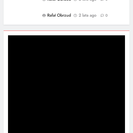
Rafał Obrzud
2 lata ago
0