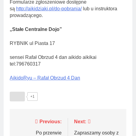
Formularze zgłoszeniowe dostępne
są
http://aikidziaki.pl/do-pobrania/
lub u instruktora
prowadzącego.
„Stałe Centralne Dojo”
RYBNIK ul Piasta 17
sensei Rafał Obrzud 4 dan aikido aikikai
tel:796760317
AikidoRyu – Rafał Obrzud 4 Dan
+1
Nawigacja
Previous:
Next:
wpisu
Po przerwie
Zapraszamy osoby z