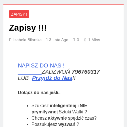
ZAPISY !
Zapisy !!!
Izabela Bilarska
3 Lata Ago
0
1 Mins
NAPISZ DO NAS !
ZADZWOŃ
796760317
LUB
Przyjdź do Nas
!!
Dołącz do nas jeśli..
Szukasz
inteligentnej i NIE
prymitywnej
Sztuki Walki ?
Chcesz
aktywnie
spędzić czas?
Poszukujesz
wyzwań
?